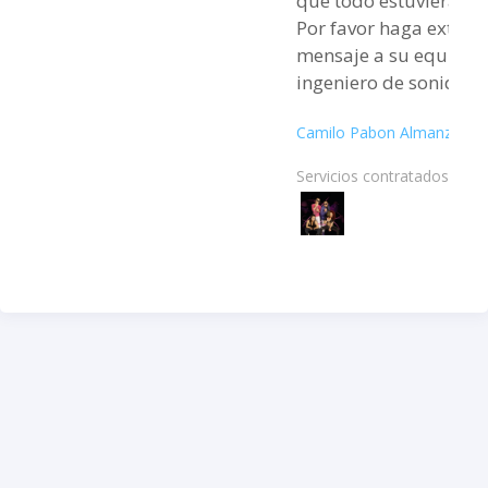
que todo estuviera per
Por favor haga extensi
mensaje a su equipo, 
ingeniero de sonido y
los que nos acompaña
Camilo Pabon Almanza
sábado pasado. Muchos
saludos y feliz tarde.
Servicios contratados: