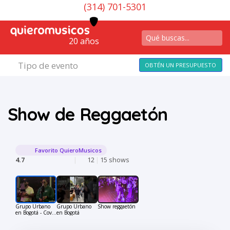
(314) 701-5301
20 años
Tipo de evento
OBTÉN UN PRESUPUESTO
Show de Reggaetón
Favorito QuieroMusicos
4.7
|
12
|
15 shows
Grupo Urbano
Grupo Urbano
Show reggaetón
en Bogotá - Cover
en Bogotá
"No Tiene
Sentido"