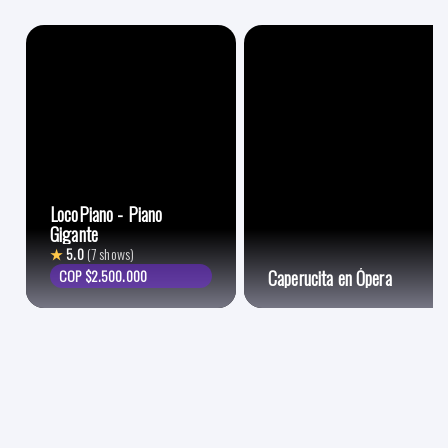
LocoPiano - Piano
Gigante
★
5.0
(7 shows)
COP $2.500.000
Caperucita en Ópera