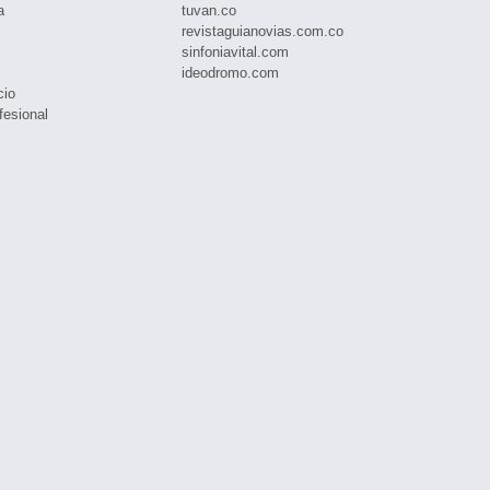
a
tuvan.co
revistaguianovias.com.co
sinfoniavital.com
ideodromo.com
cio
fesional