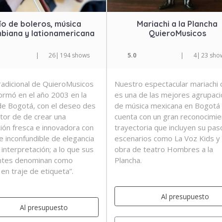
ío de boleros, música
Mariachi a la Plancha
biana y lationamericana
QuieroMusicos
|
26
|
194 shows
5.0
|
4
|
23 sho
tradicional de QuieroMusicos
Nuestro espectacular mariachi o
ormó en el año 2003 en la
es una de las mejores agrupac
de Bogotá, con el deseo des
de música mexicana en Bogotá
ctor de de crear una
cuenta con un gran reconocimie
ión fresca e innovadora con
trayectoria que incluyen su pas
e inconfundible de elegancia
escenarios como La Voz Kids y 
interpretación; a lo que sus
obra de teatro Hombres a la
antes denominan como
Plancha.
en traje de etiqueta”.
Al presupuesto
Al presupuesto