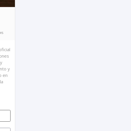
ws
ficial
iones
 y
nto y
o en
la