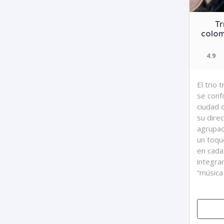
Tr
colom
4.9
El trio 
se conf
ciudad 
su dire
agrupac
un toqu
en cada 
integr
“música 