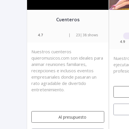
Cuenteros
4.7
|
23
|
38 shows
4.9
Nuestros cuenteros
quieromusicos.com son ideales para
Nuestro
animar reuniones familiares,
ejecuta
recepciones e inclusos eventos
profesi
empresariales donde pasaran un
rato agradable de divertido
entretenimiento.
Al presupuesto