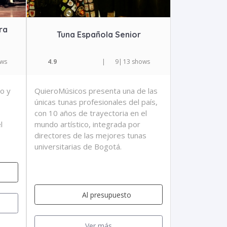
ra
Tuna Española Senior
ows
4.9
|
9
|
13 shows
o y
QuieroMúsicos presenta una de las
únicas tunas profesionales del país,
con 10 años de trayectoria en el
l
mundo artístico, integrada por
directores de las mejores tunas
universitarias de Bogotá.
Al presupuesto
Ver más