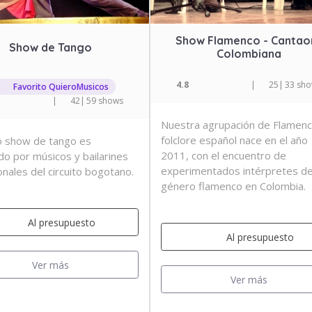
Show Flamenco - Cantao
Show de Tango
Colombiana
4.8
|
25
|
33 sh
Favorito QuieroMusicos
|
42
|
59 shows
Nuestra agrupación de Flamenc
folclore español nace en el año
 show de tango es
2011, con el encuentro de
do por músicos y bailarines
experimentados intérpretes de
onales del circuito bogotano.
género flamenco en Colombia.
Al presupuesto
Al presupuesto
Ver más
Ver más