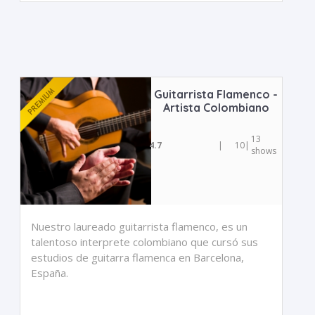
Guitarrista Flamenco -
Artista Colombiano
13
4.7
|
10
|
shows
Nuestro laureado guitarrista flamenco, es un
talentoso interprete colombiano que cursó sus
estudios de guitarra flamenca en Barcelona,
España.