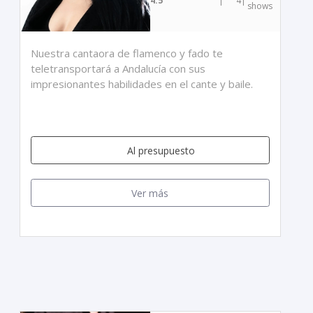
4.5
|
4
|
shows
Nuestra cantaora de flamenco y fado te
teletransportará a Andalucía con sus
impresionantes habilidades en el cante y baile.
Al presupuesto
Ver más