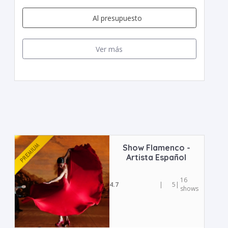
Al presupuesto
Ver más
Show Flamenco -
Artista Español
16
4.7
|
5
|
shows