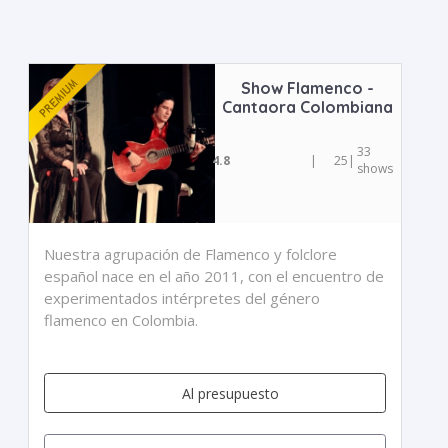
Show Flamenco -
Cantaora Colombiana
33
4.8
|
25
|
shows
Nuestra agrupación de Flamenco y folclore
español nace en el año 2011, con el encuentro de
experimentados intérpretes del género
flamenco en Colombia.
Al presupuesto