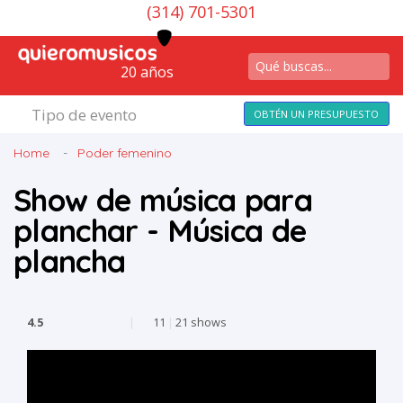
(314) 701-5301
20 años
Tipo de evento
OBTÉN UN PRESUPUESTO
Home
Poder femenino
Show de música para
planchar - Música de
plancha
4.5
|
11
|
21 shows