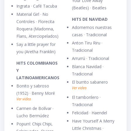
Your Love Away
Ingrata · Café Tacuba
(Beatles) · Beatles
Material Girl · No
HITS DE NAVIDAD
Controles · Florecita
Adornemos nuestras
Roquera (Madonna,
casas · Tradicional
Flans, Aterciopelados)
Anton Tiru Riru ·
Say a little prayer for
Tradicional
you (Aretha Franklin)
Arrurrú · Tradicional
HITS COLOMBIANOS
Blanca Navidad ·
Y
Tradicional
LATINOAMERICANOS
El burrito sabanero
Bonito y sabroso
Ver video
(1952) · Benny Moré
El tamborilero ·
Ver video
Tradicional
Carmen de Bolívar ·
Felicidad · Haendel
Lucho Bermúdez
Have Yourself A Merry
Popurrí: Chipi Chipi,
Little Christmas ·