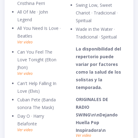
Cristhina Perri
Swing Low, Sweet
All Of Me · John
Chariot · Tradicional ·
Legend
Spiritual
All You Need Is Love ·
Wade in the Water ·
Beatles
Tradicional · Spiritual
Ver video
La disponibilidad del
Can You Feel The
repertorio puede
Love Tonight (Elton
variar por factores
Jhon)
como la salud de los
Ver video
solistas y la
Can't Help Falling In
temporada.
Love (Elvis)
ORIGINALES DE
Cuban Pete (Banda
RADIO
sonora The Mask)
SWING\n\nDejando
Day O · Harry
Huella Pop
Belafonte
Ver video
Inspiradora\n
Ver video