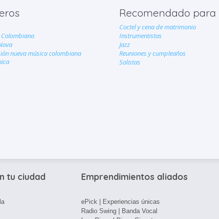
eros
Recomendado para
s
Coctel y cena de matrimonio
 Colombiana
Instrumentistas
Nova
Jazz
usión nueva música colombiana
Reuniones y cumpleaños
nica
Solistas
n tu ciudad
Emprendimientos aliados
la
ePick | Experiencias únicas
Radio Swing | Banda Vocal