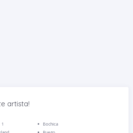
e artista!
e 1
Bochica
sland
Ruego