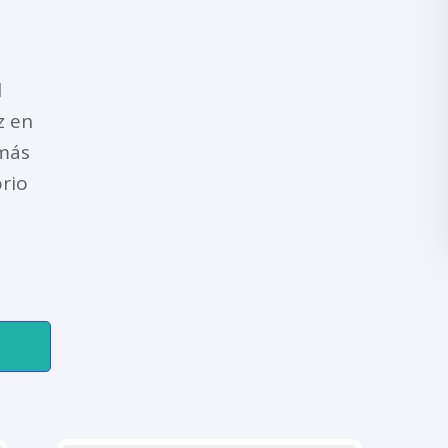
l
z en
 más
rio