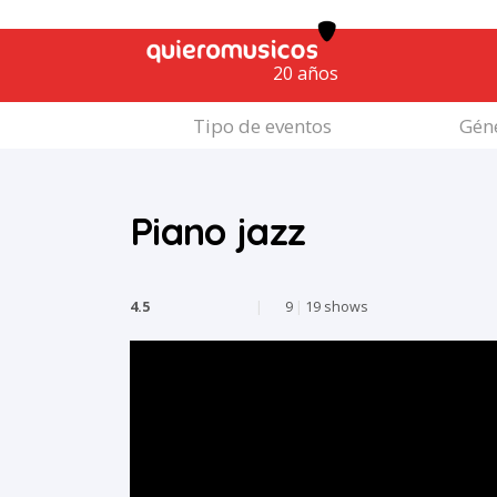
20 años
Tipo de eventos
Géne
Piano jazz
4.5
|
9
|
19 shows