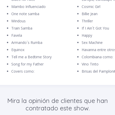
Mambo Influenciado
Cosmic Girl
One note samba
Billie Jean
Windous
Thriller
Train Samba
If I Ain´t Got You
Favela
Happy
Armando´s Rumba
Sex Machine
Equinox
Havanna entre otro
Tell me a Bedtime Story
Colombiana como:
Song for my Father
Vino Tinto
Covers como:
Brisas del Pamploni
Mira la opinión de clientes que han
contratado este show.