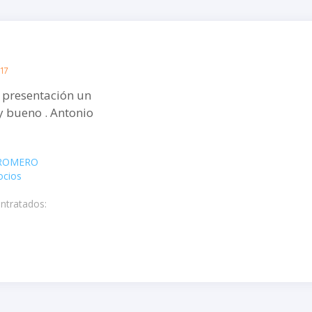
017
 presentación un
no . Antonio
ROMERO
ocios
ontratados: