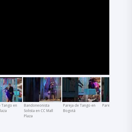
e Tango en
Bandoneonista
Pareja de Tango en
Pareja de Tango
Plaza
Solista en CC Mall
Bogotá
Plaza