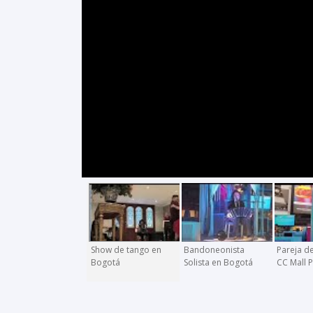
Show de tango en
Bandoneonista
Pareja d
Bogotá
Solista en Bogotá
CC Mall 