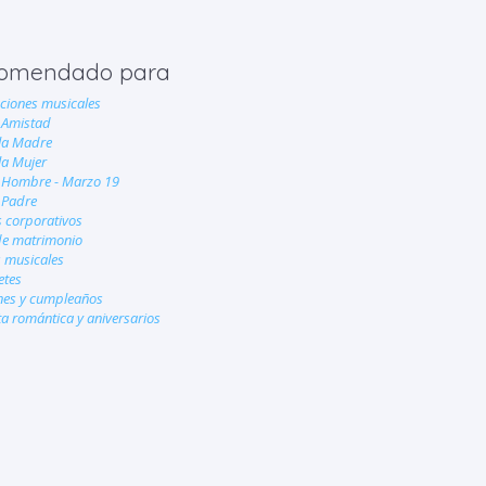
omendado para
ciones musicales
 Amistad
 la Madre
la Mujer
l Hombre - Marzo 19
 Padre
 corporativos
de matrimonio
 musicales
etes
nes y cumpleaños
a romántica y aniversarios