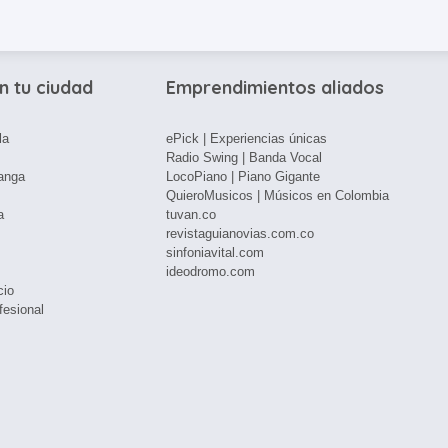
n tu ciudad
Emprendimientos aliados
la
ePick | Experiencias únicas
Radio Swing | Banda Vocal
anga
LocoPiano | Piano Gigante
QuieroMusicos | Músicos en Colombia
a
tuvan.co
revistaguianovias.com.co
sinfoniavital.com
ideodromo.com
cio
fesional