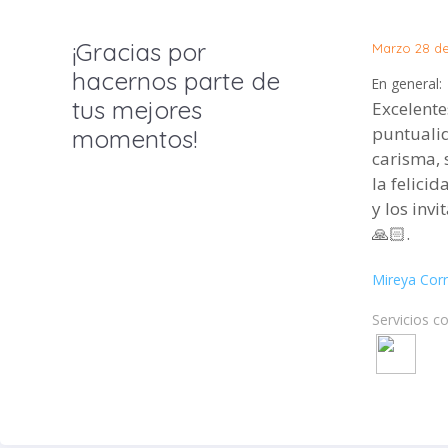
¡Gracias por
Marzo 28 d
hacernos parte de
En general:
tus mejores
Excelentes
puntualid
momentos!
carisma, 
la felici
y los invi
🙏🏻.
Mireya Cor
Servicios c