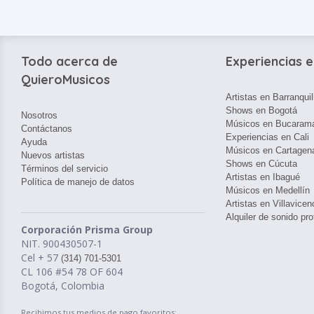
Todo acerca de
Experiencias e
QuieroMusicos
Artistas en Barranquil
Shows en Bogotá
Nosotros
Músicos en Bucaram
Contáctanos
Experiencias en Cali
Ayuda
Músicos en Cartagen
Nuevos artistas
Shows en Cúcuta
Términos del servicio
Artistas en Ibagué
Política de manejo de datos
Músicos en Medellín
Artistas en Villavicen
Alquiler de sonido pro
Corporación Prisma Group
NIT. 900430507-1
Cel + 57
(314) 701-5301
CL 106 #54 78 OF 604
Bogotá, Colombia
Recibimos tus medios de pago favoritos: