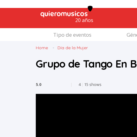
20 años
Tipo de eventos
Géne
Home
Día de la Mujer
Grupo de Tango En 
5.0
|
4
|
15 shows