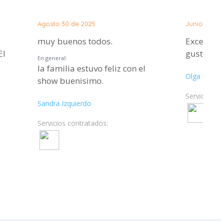
Agosto 30 de 2025
Junio 14 de
muy buenos todos.
Excelente
El
gustó mu
En general:
la familia estuvo feliz con el
Olga Fons
show buenisimo.
Servicios c
Sandra Izquierdo
Servicios contratados: