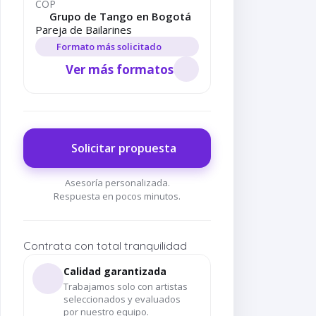
COP
Grupo de Tango en Bogotá
Pareja de Bailarines
Formato más solicitado
Ver más formatos
Solicitar propuesta
Asesoría personalizada.
Respuesta en pocos minutos.
Contrata con total tranquilidad
Grupo de Tango en
Grupo de Tango en
Bandoneonista
Bogotá
Bogotá
Solista en Bogotá
Calidad garantizada
Trabajamos solo con artistas
seleccionados y evaluados
por nuestro equipo.