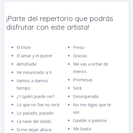
¡Parte del repertorio que podrás
disfrutar con este artista!
El triste
Preso
El amar y el querer
Gracias
Almohada
Me vas a echar de
menos
He renunciado a ti
Promesas
Vamos a darnos
tiempo
Será
¿Y quién puede ser?
Desesperado
Lo que no fue no será
No me digas que te
vas
Lo pasado, pasado
Gavilán o paloma
La nave del olvido
Me basta
Si me dejas ahora