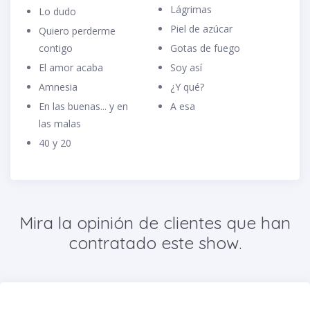
Lágrimas
Lo dudo
Piel de azúcar
Quiero perderme
contigo
Gotas de fuego
El amor acaba
Soy así
Amnesia
¿Y qué?
En las buenas... y en
A esa
las malas
40 y 20
Mira la opinión de clientes que han
contratado este show.