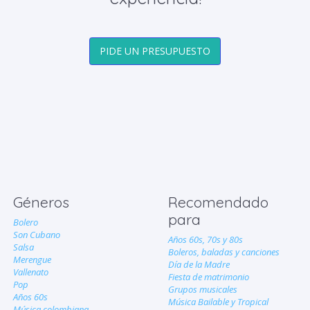
PIDE UN PRESUPUESTO
Géneros
Recomendado
para
Bolero
Son Cubano
Años 60s, 70s y 80s
Salsa
Boleros, baladas y canciones
Merengue
Día de la Madre
Vallenato
Fiesta de matrimonio
Pop
Grupos musicales
Años 60s
Música Bailable y Tropical
Música colombiana