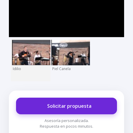
Idilio
Piel Canela
Solicitar propuesta
Asesoría personalizada.
Respuesta en pocos minutos.